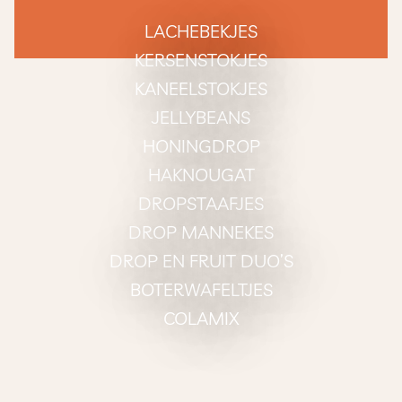
LACHEBEKJES
KERSENSTOKJES
KANEELSTOKJES
JELLYBEANS
HONINGDROP
HAKNOUGAT
DROPSTAAFJES
DROP MANNEKES
DROP EN FRUIT DUO’S
BOTERWAFELTJES
COLAMIX